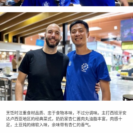
烹饪时注重食材品质、忠于食物本味，不过分调味。主打西班牙安
达卢西亚地区的经典菜式，奶奶家杏仁酱肉丸油脂丰富，肉感十
足，土豆炖的绵软入味，余味带有杏仁的香气。