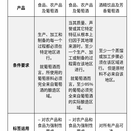
食品、农产品
食品、农产品
酒精饮品及芳
产品
及葡萄酒
及葡萄酒
香葡萄酒
当其质量、声
誉或其它特定
生产、加工和
特征从根本上
制备的每一个
归因于其地理
过程都必须在
来源时，至少
至少一个蒸馏
特定地区进
一个生产、加
或加工步骤必
行。
工或制备的过
须在该区域进
程需在该地区
条件要求
就葡萄酒而
行。 但是原材
进行。
言，所使用的
料不必来自该
葡萄原料必须
就葡萄酒而
地区。
完全来自葡萄
言，至少85%
酒的酿造区
的葡萄必须完
域。
全来自葡萄酒
的实际酿造区
域。
– 对农产品和
– 对农产品和
食品为强制性
食品为强制性
对所有产品可
标签运用