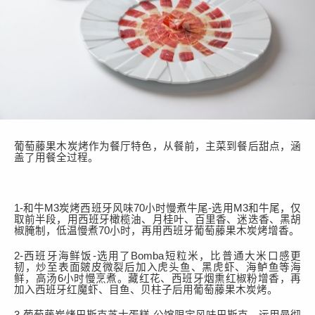
葡萄藤果木炭烤作为餐厅特色，从餐前，主菜到餐后甜点，涵
盖了用餐全过程。
1
-
和牛
M3炭烤西班牙风味70小时慢煮牛尾-选用M3和牛尾，仅
取前半段，用西班牙橄榄油、月桂叶、百里香、迷迭香、黑胡
椒腌制，低温慢煮70小时，再用西班牙葡萄藤果木炭烤增香。
2
-
西班牙海鲜饭
-选用了Bomba短粒米，比普通大米口感更
韧，炒至表面皴皮微裂后加入虎头鱼、黑虎虾、海鲈鱼等海
鲜，高汤6小时慢烹煮。藏红花、西班牙烟熏红椒粉增香，再
加入西班牙红魔虾、目鱼、贝柱子后用葡萄藤果木炭烤。
3
-
葡萄藤炭烤巴斯克芝士蛋糕
-公馆限定风味巴斯克，运用曼彻