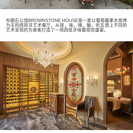
布朗石公馆
BROWNSTONE HOUSE是一家以葡萄藤果木炭烤
为主的西班牙艺术餐厅，从视，味，嗅，触，听五感上不同的
艺术呈现的为食客打造了一场西班牙味蕾视觉盛宴。