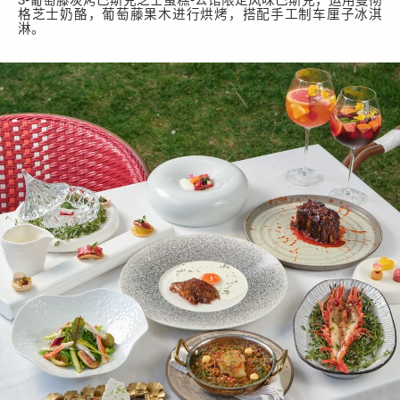
格芝士奶酪，葡萄藤果木进行烘烤，搭配手工制车厘子冰淇
淋。