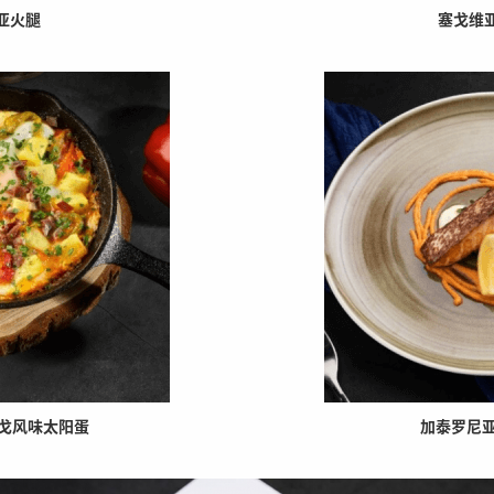
比利亚火腿 塞戈维亚烤
拉明戈风味太阳蛋 加泰罗尼亚三