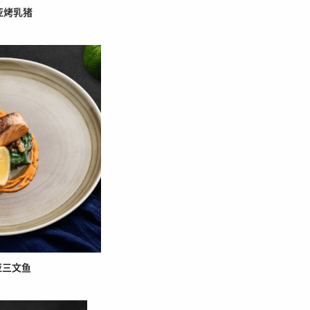
乳猪
文鱼