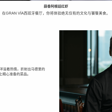
蒜香阿根廷红虾
在
GRAN VÍA
西班牙餐厅，你将体验绝无仅有的文化与饕餮美食。
餐厅洋溢着热情，折射出马德里的
为您奉上精心准备的菜品。