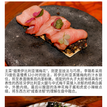
主菜
“
烟熏伊比利亚猪梅花
”
，则更显技法与巧思。
李璐希
采用
73
度低温慢煮
12
小时的技法，将伊比利亚黑猪梅肉的汁水锁
住，煎至表面微焦而内里粉嫩。搭配的炸丸子大胆地将具有代
表性的西班牙伊比利亚火腿与中式梅干菜揉入浓郁的经典白酱
中，外脆内绵。最后以酸甜的洛神花梅子酱和虎皮小辣椒点
缀，将东西方对
“
咸香浓郁
”
的理解在盘中融合。