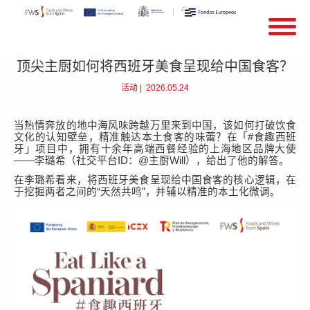
搜索
Search form
Skip to main content
顶尖主厨如何将西班牙美食呈现给中国食客？
活动
|
2026.05.24
当热情奔放的地中海风味跨越万里来到中国，该如何打破饮食
文化的认知壁垒，精准触达本土食客的味蕾？在「
#
食趣西班
牙」项目中，拥有十余年高端西餐经验的上海地区品牌大使
——
李璐希（社交平台
ID
：
@
主厨
Will
），给出了他的解答。
在李璐希看来，将西班牙美食呈现给中国食客的核心逻辑，在
于挖掘两者之间的
“
天然共鸣
”
，并辅以精准的本土化微调。