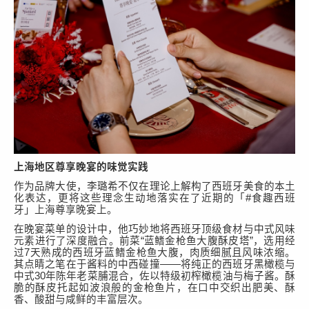
上海
地区
尊享晚宴的味觉实践
作为品牌大使，
李璐希
不仅在理论上解构了西班牙美食的本土
化表达，更将这些理念生动地落实在了近期的「
#
食趣西班
牙」上海尊享晚宴上。
在晚宴菜单的设计中，他巧妙地将西班牙顶级食材与中式风味
元素进行了深度融合。前菜
“
蓝鳍金枪鱼大腹酥皮塔
”
，
选用经
过
7
天熟成的西班牙蓝鳍金枪鱼大腹，肉质细腻且风味浓缩。
其点睛之笔在于酱料的中西碰撞
——
将纯正的西班牙黑橄榄与
中式
30
年陈年老菜脯混合，佐以特级初榨橄榄油与梅子酱。酥
脆的酥皮托起如波浪般的金枪鱼片，在口中交织出肥美、酥
香、酸甜与咸鲜的丰富层次。