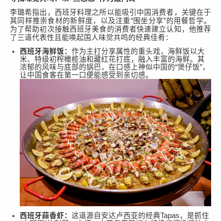
李璐希
指出，西班牙料理之所以能吸引中国消费者，关键在于
其同样推崇食材的新鲜度，以及注重
“
围坐分享
”
的用餐哲学。
为了帮助初次接触西班牙美食的消费者快速建立认知，他推荐
了三道代表性且能唤起国人味觉共鸣的经典佳肴：
西班牙海鲜饭：
作为主打分享属性的重头戏，海鲜饭以大
米、特级初榨橄榄油和藏红花打底，融入丰富的海鲜。其
浓郁的风味与底部的锅巴，在口感上神似中国的
“
煲仔饭
”
，
让中国食客在第一口便能感受到亲切感。
西班牙蒜香虾：
这道源自安达卢西亚的经典
Tapas
，是抓住