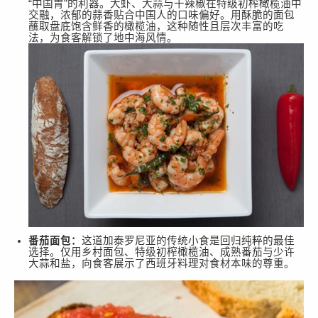
“
中国胃
”
的利器。大虾、大蒜与干辣椒在特级初榨橄榄油中
交融，浓郁的蒜香贴合中国人的口味偏好。用酥脆的面包
蘸取盘底饱含鲜香的橄榄油，这种随性且层次丰富的吃
法，为食客解锁了地中海风情。
番茄面包：
这道加泰罗尼亚的传统小食是回归纯粹的最佳
选择。仅用乡村面包、特级初榨橄榄油、成熟番茄与少许
大蒜和盐，向食客展示了西班牙料理对食材本味的尊重。