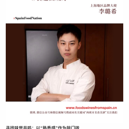
寻找味觉共鸣：以
“
熟悉感
”
作为敲门砖