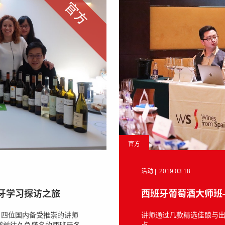
官方
活动
|
2019.03.18
西班牙葡萄酒大师班
牙学习探访之旅
讲师通过几款精选佳酿与
，四位国内备受推崇的讲师