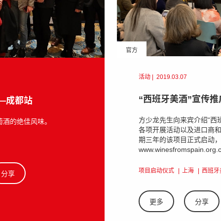
官方
活动
|
2019.03.07
“西班牙美酒”宣传
—成都站
方少龙先生向来宾介绍“西
萄酒的绝佳风味。
各项开展活动以及进口商
期三年的该项目正式启动
www.winesfromspain.or
项目启动仪式
上海
西班牙
分享
更多
分享