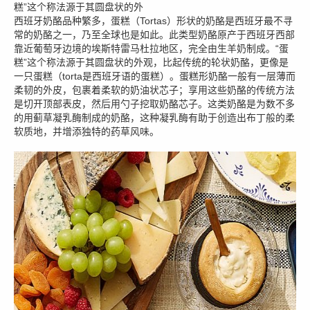
糕”这个称法源于其圆盘状的外
西班牙奶酪品种繁多，蛋糕（Tortas）形状的奶酪是西班牙最不寻
常的奶酪之一，乃至全球也是如此。此类型奶酪原产于西班牙西部
靠近葡萄牙边境的埃斯特雷马杜拉地区，完全由生羊奶制成。“蛋
糕”这个称法源于其圆盘状的外观，比起传统的轮状奶酪，更像是
一只蛋糕（torta是西班牙语的蛋糕）。蛋糕形奶酪一般有一层薄而
柔韧的外皮，包裹着柔软的奶油状芯子；享用这些奶酪的传统方法
是切开顶部表皮，然后用勺子挖取奶酪芯子。这类奶酪是为数不多
的用蓟草凝乳酶制成的奶酪，这种凝乳酶有助于创造出布丁般的柔
软质地，并增添独特的药草风味。