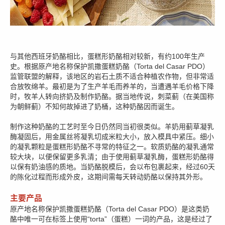
与其他西班牙奶酪相比，蛋糕形奶酪相对较新，有约100年生产
史。根据原产地名称保护凯撒蛋糕奶酪（Torta del Casar PDO）
监管联盟的解释，该地区的岩石土质不适合种植农作物，但非常适
合放牧绵羊。最初是为了生产羊毛而养羊的，当遭遇羊毛价格下降
时，牧羊人转向挤奶及制作奶酪。据当地传说，刺菜蓟（在美国称
为朝鲜蓟）不知何故掉进了奶桶，这种奶酪因而诞生。
制作这种奶酪的工艺时至今日仍然同当初很类似。羊奶用蓟草凝乳
酶凝固后，用金属丝将凝乳切成米粒大小，放入模具中紧压。细小
的凝乳颗粒是蛋糕形奶酪不寻常的特征之一。软质奶酪的凝乳通常
较大块，以便保留更多乳清；由于使用蓟草凝乳酶，蛋糕形奶酪得
以保有奶油感的质地。当奶酪脱模后，会以布包裹起来，经过60天
的陈化过程而形成外皮，这期间需每天转动奶酪以保持其外形。
主要产品
原产地名称保护凯撒蛋糕奶酪（Torta del Casar PDO）是这类奶
酪中唯一可在标签上使用“torta”（蛋糕）一词的产品，这是经过了