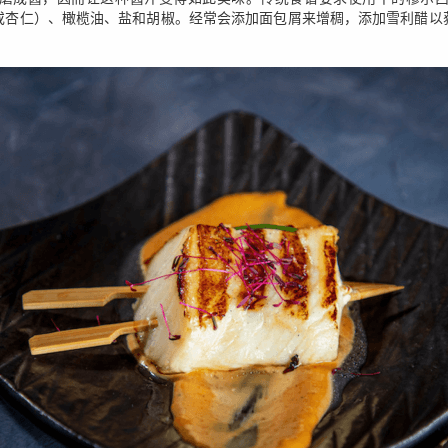
或杏仁）、橄榄油、盐和胡椒。经常会添加面包屑来增稠，添加雪利醋以