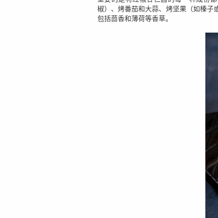
椒）、烤番茄和大蒜、烤坚果（如榛子
包括茴香和薄荷等香草。