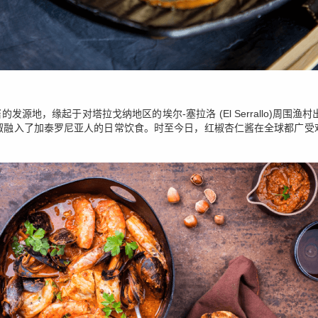
酱的发源地，缘起于对塔拉戈纳地区的埃尔-塞拉洛 (El Serrallo)周
椒融入了加泰罗尼亚人的日常饮食。时至今日，红椒杏仁酱在全球都广受