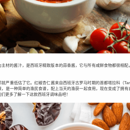
和番茄为主材的酱汁，是西班牙精致版本的蒜香酱，它与所有咸鲜食物都很相
严重低估了它。红椒杏仁酱来自西班牙古罗马时期的首都塔拉科（Tarraco
眼，是一种简单的渔民食谱，配上当天的渔获一起食用，现在变成了拥有
我们更多了解一下这款西班牙调味品吧！