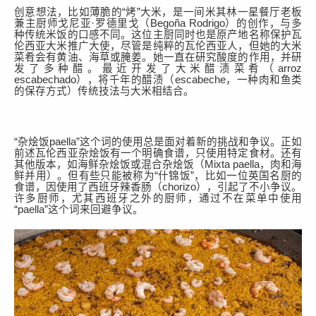
创意想法，比如薄脆的
“烤”大米，是一间
米其林一星餐厅老板
兼主厨
师戈尼亚
·罗德里戈（
Begoña Rodrigo）
的创作
，与多
种传统
米饭
的口感
不同
。
这位主厨
同时也是
原产地名称保护
瓦
伦西亚大米
推广
大使，尽管是
纯粹的
瓦伦西亚人，但她的大米
菜肴
会有
黄油、海草或腌姜。她一直在研究酸度的作用，并研
发了多种醋。最近开发了大米醋
渍菜肴（
arroz
escabechado
），将千年的醋渍（
escabeche
，一种肉和鱼类
的保存方式）传统技法与大米相结合。
“杂烩饭
paella”这个词的使用总是面对着新的挑战和争议。正如
前述瓦伦西亚杂烩饭有一个明确食谱，只使用特定食材。还有
其他版本，如海鲜杂烩饭或混合杂烩饭（Mixta paella
，
肉和海
鲜并用）。
但
有些只能被称为
“
什锦饭
”，比如一位英国名厨的
食谱，因使用了西班牙辣香肠（chorizo），引起了不小争议。
许多厨师，尤其西班牙之外的厨师，通过不在菜单中使用
“paella”这个词来回避争议。