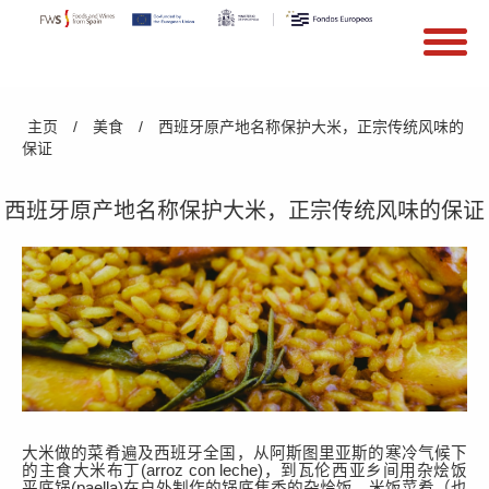
搜索
Search form
Skip to main content
You are here
主页
/
美食
/
西班牙原产地名称保护大米，正宗传统风味的
保证
西班牙原产地名称保护大米，正宗传统风味的保证
大米做的菜肴遍及西班牙全国，从阿斯图里亚斯的寒冷气候下
的主食大米布丁
(
arroz con leche
)，
到瓦伦西亚
乡间
用
杂烩饭
平底锅
(
paella
)在户外制作
的
锅底焦香的杂烩饭
，米饭菜肴
（也