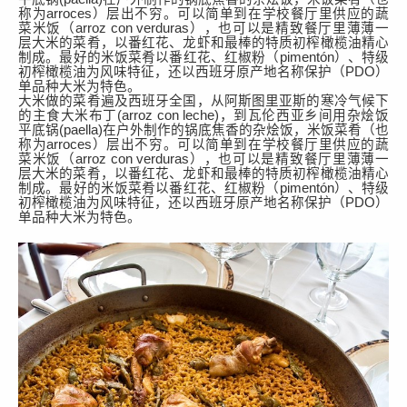
称为
arroces
）
层出不穷。可以简单到在
学校
餐厅里供应的
蔬
菜米饭（
arroz con verduras
）
，也可以是
精致
餐厅
里薄薄一
层大米的菜肴，以番
红花、龙虾和最
棒的特质
初榨橄榄油
精心
制成
。最好的米饭菜肴以
番
红花、
红椒粉（
pimentón
）、特级
初榨橄榄油为风味特征，还以
西班牙原产地名称保护（
PDO）
单品种大米为特色。
大米做的菜肴遍及西班牙全国，从阿斯图里亚斯的寒冷气候下
的主食大米布丁
(
arroz con leche
)，
到瓦伦西亚
乡间
用
杂烩饭
平底锅
(
paella
)在户外制作
的
锅底焦香的杂烩饭
，米饭菜肴
（也
称为
arroces
）
层出不穷。可以简单到在
学校
餐厅里供应的
蔬
菜米饭（
arroz con verduras
）
，也可以是
精致
餐厅
里薄薄一
层大米的菜肴，以番
红花、龙虾和最
棒的特质
初榨橄榄油
精心
制成
。最好的米饭菜肴以
番
红花、
红椒粉（
pimentón
）、特级
初榨橄榄油为风味特征，还以
西班牙原产地名称保护（
PDO）
单品种大米为特色。