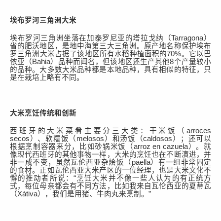
埃布罗河三角洲
大米
埃布罗河三角洲
坐落在加泰罗尼亚的塔拉戈纳（
Tarragona
）
省的肥沃地区，是地中海第三大三角洲。原产地名称保护埃布
罗三角洲大米
占据了该地区所有水稻种植面积的
70%。
它以巴
依亚（
Bahia）品种而闻名，
但
该地区还生产其他
8个产量
较小
的
品种。大多数大米品种都是本地品种，具有相似的特征，只
是在栽培上略有不同。
大米烹饪传统和创新
西班牙的大米菜肴主要分三大
类：干
米
饭（
arroces
secos）、
软糯
饭（
melosos）和汤饭（caldosos）
；还
可以
根据
烹制
容器来
分
，比如
砂锅米饭
（
arroz en cazuela）。
就
像现代西班牙的其他事物一样，大米的烹饪也在不断演进，并
非一成不变，虽然瓦伦西亚杂烩饭（
paella
）有一组非常固定
的食材。正如
瓦伦西亚大米
产区的一位经理，也是
大米文化不
懈
的
推动者
所
说：
“
烹饪
大米并不像一些人认为
的有
正统
方
式
，每
位
母亲都会
有不同方法
，
比如
我来自瓦伦西亚的夏蒂瓦
（
Xátiva），我们是用猪
、
牛肉丸
来烹制
。
”