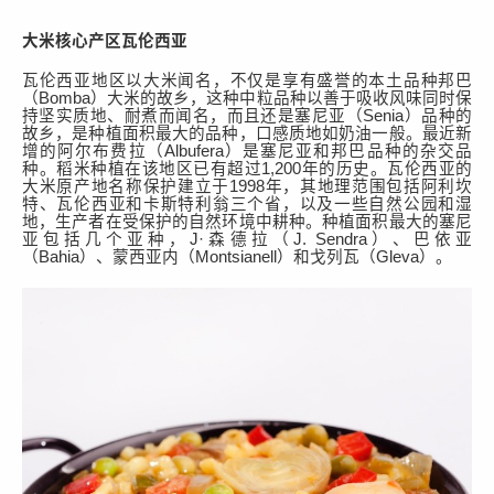
大米核心产区瓦伦西亚
瓦伦西亚地区以大米闻名，不仅是享有盛誉的本土品种
邦巴
（
Bomba
）大米
的故乡，这种中粒品种以
善于
吸收风味
同时保
持坚实质地、耐
煮而闻名，而且还是
塞尼亚（
Senia）
品种
的
故乡，是种植面积最大的品种，
口感
质地
如
奶油
一
般。最近新
增
的阿尔布费拉（
Albufera
）
是
塞尼亚
和
邦巴品种
的
杂交
品
种。
稻米
种植在该地区已有超过
1
,
200年的历史。瓦伦西亚
的
大米
原产地名称保护建立
于
1998年，其地理范围包括阿利坎
特、瓦伦西亚和卡斯特利翁三个省，以及
一些
自然公园
和湿
地，生产者在受保护的自然环境中耕种。种植面积最大的塞尼
亚包括几个亚种，
J·森德拉
（
J. Sendra
）、巴依亚
（
Bahia
）、蒙西亚内（
Montsianell
）和戈列瓦（
Gleva
）。