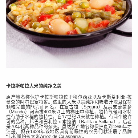
卡拉斯帕拉大米的纯净之美
原产地名称保护卡拉斯帕拉位于
穆尔西亚
以及
卡斯蒂利亚
-拉
曼查
的
阿尔巴塞特省。这
里的
大米以其纯净和吸收
汁液且保持
颗粒完整
的能力而闻名。在塞古拉
（
Segura
）及其支流蒙多
（
Mundo
）河海拔
400米以上的梯田中种植，独特气候和水特
性有助于水稻的独特性
，自
17世纪以来
就在
种植。
有
两
个被许
可的
品种
，邦巴
和
巴利拉
x 索拉纳
（
Ballilla x Sollana），后者
是70年代两种品种的
杂交
。
虽然原产地名称保护
直到
1996年才
注册，但在1928年该地区具有前瞻性的农民们
就
注册了品牌
“
卡拉斯帕拉大米
Arroz de Calasparra”。