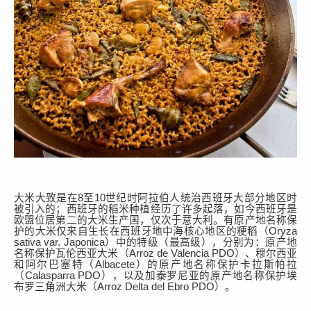
大米大致是在
8至10世纪
时
阿拉伯人统治西班牙大部分地区时
被
引入
的；西班牙的稻米
种植经历了许多起落
，如今西班牙是
欧盟位居第二的大米生产国，仅次于意大利
。
有
原产地名称保
护
的大米
仅
来自
生长在
西班牙地中海核心地区的
粳稻（
Oryza
sativa var. Japonica
）中的特级（
最高
级）
，分别
为
：
原产地
名称保护
瓦伦西亚大米
（
Arroz de Valencia PDO
）
、穆尔西亚
和阿尔巴塞特
（
Albacete
）
的
原产地名称保护卡拉斯帕拉
（
Calasparra PDO
）
，以及加泰罗尼亚的
原产地名称保护埃
布罗三角洲
大米
（
Arroz Delta del Ebro PDO
）
。