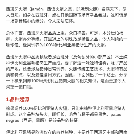
西班牙火腿（jamón，西语火腿之意，即腌制火腿）名满天下，尽
人皆知。如身在西班牙，或在其他国际市场有幸品尝过，这可谓是
一场刻骨铭心的缘分，令人无法忘怀。
总体而言，西班牙火腿品质上乘，众口称善。可是，木分松柏杨
柳，火腿亦分等级。其皇冠上的明珠乃是稀世之品，令人叫绝的一
味珍馐：橡果饲养的100%伊比利亚黑猪所生产的火腿。
西班牙火腿中品质顶级者是西班牙（及葡萄牙的小部产区）本土纯
种伊比利亚黑毛猪肉生产而成。要了解这一味独特佳肴，除了产品
的产地，还要涉及猪种日常饲养、火腿传统工艺技术、火腿特有品
质和特点、以及最佳食用方式。因此，下面列出了一个贴士，分享
一下橡果饲养100%伊比利亚猪肉火腿的相关知识，进而更加令人
渴望一饱口福。
1.品种起源
橡果饲养100%伊比利亚猪肉火腿，只能由纯种伊比利亚黑毛猪肉
制成。这个品种块头大，腿细长，毛色与蹄子都呈黑色，patas
negras（西语，黑蹄）是该品种的特征。
伊比利亚黑猪是欧洲仅存的散养猪种，主要养于西班牙中部和西南