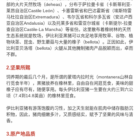
部的大片天然牧场（deheas），分布于萨拉曼卡省（卡斯蒂利亚-
莱昂自治区Castile León）、卡塞雷斯省和巴达霍斯省（埃斯特雷
马杜拉自治区Extremadura）、韦尔瓦省和科尔多瓦省（安达卢西
亚自治区Andalusia）以及托莱多省和雷亚尔城省（卡斯提尔-拉曼
查自治区Castile-La Mancha）等省份。这里散布着橡树林的天然
生态系统就是牧场，伊比利亚黑猪可以充足地享用牧草、谷物、植
物块茎、昆虫、野生蘑菇与大量的橡子（bellota）。正因如此，伊
比利亚贝洛塔（bellota）火腿从其他腌制猪肉产品脱颖而出，卓而
不群。
2.坚果所赐
饲养期的最后几个月，是所谓的蒙塔内拉时光（montanera山林自
行觅食半年），黑猪放养在橡林里，自由自在闲逛觅食，美味的甜
橡子应有尽有，随便享用。每头伊比利亚猪一生要在大约三到六公
顷（7.4到14.8英亩）的橡林里觅食。
伊比利亚猪有游荡饱腹的习性，加之天生就能在肌肉中储存脂肪沉
积物，因此，猪肉细嫩多汁，又质感结实，赋予了坚果的风味与清
香。
3.原产地品质