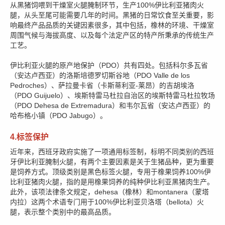
从黑猪饲喂到干燥室火腿腌制环节，生产100%伊比利亚猪肉火
腿，从头至尾可能需要几年的时间。黑猪的日常饮食至关重要，影
响最终产品品质的关键因素很多，其中包括，橡林的环境、干燥室
周围气候与海拔高度、以及每个法定产区的特产所秉承的传统生产
工艺。
伊比利亚火腿的原产地保护（PDO）共有四处。包括科尔多瓦省
（安达卢西亚）的洛斯培德罗切斯谷地（PDO Valle de los
Pedroches）、萨拉曼卡省（卡斯蒂利亚-莱昂）的吉胡埃洛
（PDO Guijuelo）、埃斯特雷马杜拉自治区的埃斯特雷马杜拉牧场
（PDO Dehesa de Extremadura）和韦尔瓦省（安达卢西亚）的
哈布格小镇（PDO Jabugo）。
4.标签保护
近年来，西班牙政府实施了一项通用标签制，标明不同类别的西班
牙伊比利亚腌制火腿，有两个主要因素是关于生猪品种，更为重要
是饲养方式。顶级类别是黑色标签火腿，专用于橡果饲养100%伊
比利亚猪肉火腿，指的是用橡果饲养的纯种伊比利亚黑猪肉生产。
此外，该项法律条文规定，dehesa（橡林）和montanera（蒙塔
内拉）这两个术语专门用于100%伊比利亚贝洛塔（bellota）火
腿，表示整个类别中的最高品质。