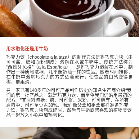
用水融化还是用牛奶
巧克力饮（
chocolate a la taza）的制作方法是将巧克力块（由
可可酱、糖和面粉制成）溶解在水或牛奶中。传统方法称为
“西班牙风格”（a la Española），即将巧克力溶解在水中，制
作出一种质地浓稠、几乎像奶油一样的饮品。随着时间推移，
在牛奶中溶解巧克力的方式逐渐流行，使饮品的口感变得更
稀、更柔滑。
另一家已有
140多年的可可产品制作历史的知名生产商介绍“我
们的第一批产品之一就是巧克力饮，而至今我们仍沿用最初的
配方。”其原料包括：糖、可可酱、米粉、可可脂等，在所有
原料中，可可至少占38%。“我们像父辈和祖辈那样准备巧克
力饮，将巧克力块刨成碎屑，然后与牛奶或您喜欢的植物类饮
品一起放入小锅中加热融化。”