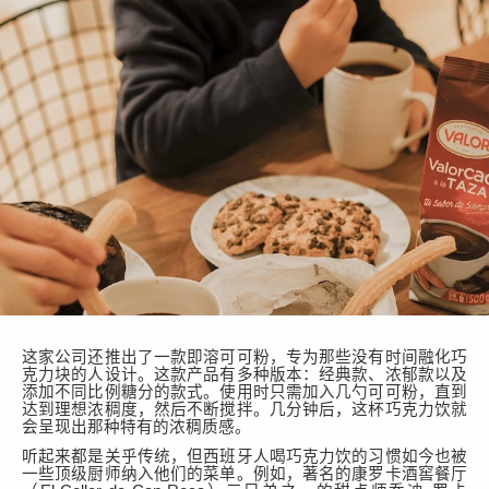
这家公司
还推出了一款即溶可可粉，专为那些没有时间融化巧
克力块的人设计。这款产品有多种版本：经典款、浓郁款以及
添加不同比例糖分的款式。使用时只需加入几勺可可粉，直到
达到理想浓稠度，然后不断搅拌。几分钟后，这杯巧克力饮就
会呈现出那种特有的浓稠质感。
听起来都是关乎传统，但西班牙人喝巧克力饮的习惯如今也被
一些顶级厨师纳入他们的菜单。例如，著名的康罗卡酒窖餐厅