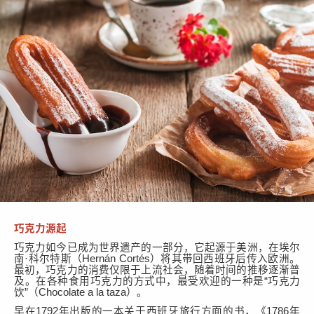
巧克力源起
巧克力如今已成为世界遗产的一部分，
它
起源于美洲，在埃尔
南
·科尔特斯（Hernán Cortés）将其带回西班牙后传入欧洲。
最初，巧克力的消费仅限于上流社会，随着时间的推移逐渐普
及。在各种食用巧克力的方式中，最受欢迎的一种是“巧克力
饮”
（
Chocolate a la taza）。
早在
1792年出版
的一本关于西班牙旅行方面的书，
《
1786年