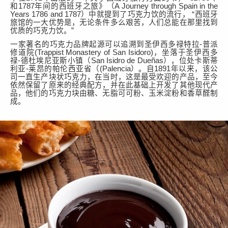
和1787年间的西班牙之旅》（A Journey through Spain in the
Years 1786 and 1787）中
就
提到
了
巧克力饮的流行
，
“西班牙
旅馆的一大优势是，无论条件多么艰苦，人们总能在那里找到
优质的巧克力饮。”
一家著名的
巧克力品牌起源可以追溯到圣伊西多禄特拉
-
普派
修道院
(
Trappist Monastery of San Isidoro
)，坐落于
圣伊西多
禄
-德杜埃尼亚斯小镇
（
San Isidro de Dueñas）
，位处
卡斯蒂
利亚
-莱昂
的
帕伦西亚省
（
(Palencia
）
。自
1891年以来，该公
司一直生产
块状
巧克力
，在
当时，这是最受欢迎的产品
，至今
依然保留了
原来的
经典配方，并在此基础上开发了其他现代产
品
，他们的
巧克力块由糖、无脂可可粉、玉米淀粉和香草醛制
成
。