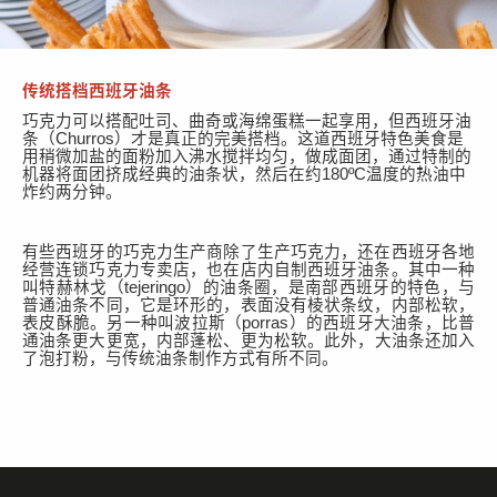
传统搭档西班牙油条
巧克力可以搭配吐司、
曲奇
或海绵蛋糕一起享用，但
西班牙
油
条
（
Churros
）
才是真正的完美搭档。这道西班牙特色
美食是
用
稍微
加盐
的面粉
加入沸水搅拌均匀
，做成
面团，通过特制的
机器将面团挤成经典
的
油条状，然后在约
180ºC
温度
的热油中
炸约两分钟。
有些西班牙的巧克力生产商
除了
生产
巧克力，还在西班牙各地
经营
连锁
巧克力专卖店，
也在
店内自制
西班牙
油条。其中一种
叫特赫林戈
（
tejeringo
）的油条圈
，是南部西班牙的特色，与
普通油条不同，它是
环
形的，表面没有
棱状
条纹，内部松软，
表皮
酥脆。另一种叫波拉斯
（
porras
）的西班牙大油条
，比普
通油条更
大更宽
，内部
蓬松、
更
为
松软。此外，
大油条
还加入
了泡打粉，与传统油条制作方式有所
不同
。