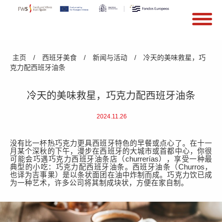
搜索
Search form
Skip to main content
You are here
主页
/
西班牙美食
/
新闻与活动
/
冷天的美味救星，巧
克力配西班牙油条
冷天的美味救星，巧克力配西班牙油条
2024.11.26
没有比一杯热巧克力更具西班牙特色的早餐或点心了。在十一
月某个深秋的下午，漫步在西班牙的大城市或首都中心，你很
可能会巧遇巧克力西班牙油条店（
churrerías），享受一种最
典型的小吃：巧克力配西班牙油条。西班牙油条（Churros，
也译为吉事果）是以条状面团在油中炸制而成。巧克力饮已成
为一种艺术，许多公司将其制成块状，方便在家自制。