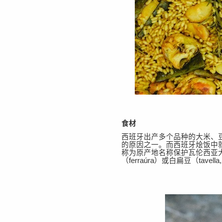
食材
西班牙出产多个品种的大米、
的原因之一。而西班牙烩饭中
称为原产地名称保护瓦伦西亚
（
ferraúra）
或
白扁豆（
tave