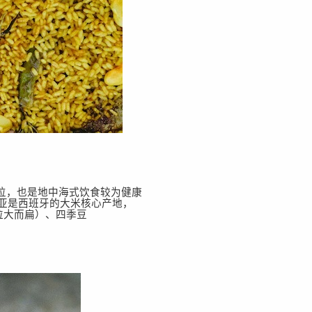
位，也是地中海式饮食较为健康
亚是西班牙的大米核心产地，
，颗粒大而扁）
、
四季豆