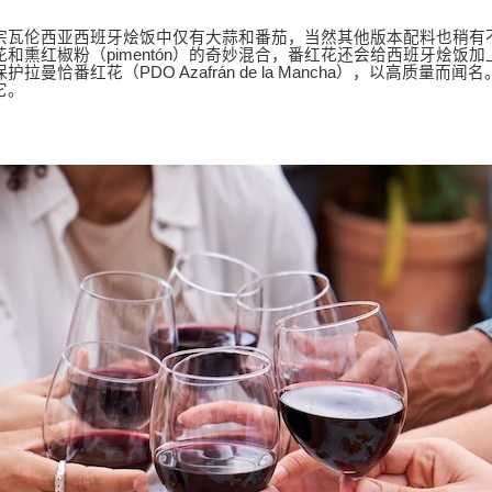
宗瓦伦西亚西班牙烩饭中仅有大蒜和番茄，当然其他版本配料也稍有
花和熏红椒粉（
pimentón）的奇妙混合，番红花还会给西班牙烩
曼恰番红花（PDO Azafrán de la Mancha），以高质量
它。