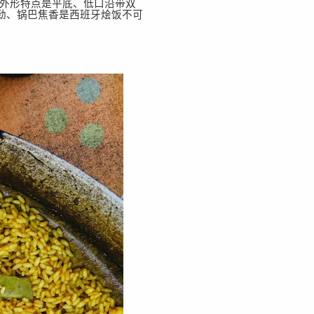
。外形特点是平底、低口沿带双
劲、锅巴焦香是西班牙烩饭不可