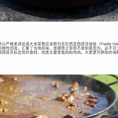
所以严格来讲这道大米菜肴应该称为瓦伦西亚西班牙烩饭（
Paella
的随性创造，汇聚了当地风味，是顺势之举而不是刻意而为。必不可
都西班牙标志性的食材，肉类主要是兔肉和鸡肉。大家更为熟知的海
。