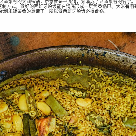
是指烹制这道菜肴的大圆铁锅，原意就是平底锅，渐渐成了这道菜肴的名字
烹制方式，做好的西班牙烩饭能在锅底形成一层焦香锅巴。大米有嚼
et到米饭菜肴的真谛了。所以做西班牙烩饭必得此锅。