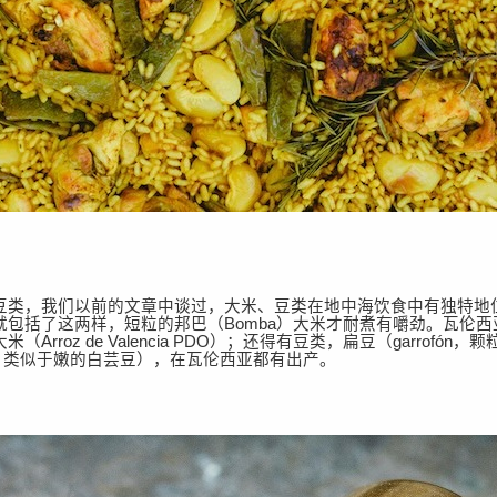
豆类，我们以前的文章中谈过，大米、豆类在地中海饮食中有独特地
就包括了这两样，短粒的邦巴（
Bomba）
大米才耐煮有嚼劲。瓦伦西
大米（
Arroz de Valencia PDO）；还得有豆类，扁豆（
garrofón
lla, 类似于嫩的白芸豆
），在瓦伦西亚都有出产。