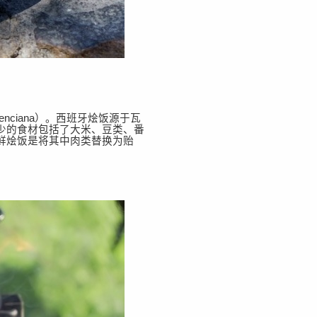
 Valenciana）。西班牙烩饭源于瓦
少的食材包括了大米、豆类、番
鲜
烩
饭是将其中肉类替换为贻