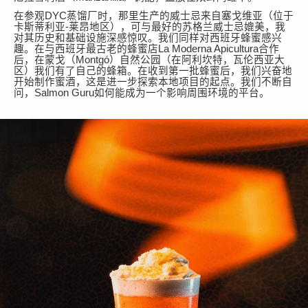
在参观
DYC蒸馏厂时，那里生产的威士忌来自塞戈维亚（
位于
卡斯蒂利亚
-莱昂
地区
），可与最好的苏格兰威士忌媲美，我
对
其历史和基础设施
深感惊叹
。我们同样对西班牙蜂蜜感兴
趣。在与西班牙最古老的蜂蜜店
La Moderna Apicultura合作
后，
在
蒙戈
（
Montgó
）
自然公园（
在
阿利坎特，瓦伦西亚
大
区
）
我们有了
自己的蜂箱。在收到第一批蜂蜜后，我们兴奋地
开始制作蜜酒，这是进一步探索本地项目的起点。我们不断自
问，
Salmon Guru如何能成为一个
影响
周围环境的平台。