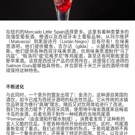
在纽约的
Mercado Little Spain选择更多。
这里有着种类繁多的
加强型葡萄酒、橙酒以及西班牙本土葡萄品种，
从
玛尔维萨
（
Malvasía
）
到
黑丽诗丹（
Listán Negro
）应有尽有！
在
味美
思
酒吧，他们提供鳀鱼、吉尔达
（
gilda
）
、火腿和典型塔帕
斯。他们提供
各种西班牙味美思
酒，也用
味美思
酒制作
“马丁
内兹”
、
“帕洛玛”
或
“尼格罗尼”
等鸡尾酒，甚至还有阿斯图里亚
斯苹果酒
。这就是西班牙产品的优势所在，这使我们在迪拜的
Salmon Guru
能够独具特色，并在即将于米兰开设的酒吧中继
续保持这种特色。
不断进化
与此同时，一个意外的盟友出现了：金汤力，这种源自英国的
酒饮，如今已成为西班牙酒吧的标志性饮品。它从传统的冰镇
饮品转变为推行
“高端”理念，随后又对饮用体验进行了改进。
我们
为
金汤力赋予
了
西班牙风情，使用地中海
金
酒或来自梅诺
卡岛的
金酒
，后者也用于制作一种经典的当地鸡尾酒
“
Pomada
”
（由
金
酒和柠檬水制成）。消费者发现了
这
种新的
宜人又
酷的饮品，
于是各种场所开始纷纷效仿
。
此
时，鸡尾酒
重新
变成了重点
。我们必须提供新
的热点
，
于是
鸡尾酒吧不再
仅是一个聚会的地方，还
带来了特定的
氛围、音乐
，以及设计