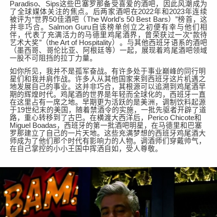
Paradiso、Sips这些巴塞罗那备受喜爱的酒吧，因此风潮成为
了全球媒体关注的焦点。
后
两家酒吧在
2022年和2023年连续
被评为“世界50佳酒吧
（
The World’s 50 Best Bars
）
”榜首，这
并非巧合。Salmon Guru
自该榜单创立之初便有幸与他们相
伴，代表了充满活力的马德里鸡尾酒界，曾荣获过一次
“款待
艺术大奖”（
the Art of Hospitality
）。
与其他西班牙
语系
的酒吧
（墨西哥、哥伦比亚、阿根廷等）一起，
展现着
鸡尾酒吧
领域
一股不可阻挡的拉丁力量。
如你所见，我并不是孤军奋战。
有
许多处于事业巅峰的
同行
明
星们
和我并
肩作战。许多人从
其他国家
来到西班牙这片机遇之
地发展自己的事业。这并非巧合
，
其根源可以追溯到
鸡尾酒
早
期的辉煌
时代
。鸡尾酒的世界是年轻而全球化的，西班牙一直
在这里占有一席之地。
早期更为活跃的是
美洲
，
调制饮料起源
于
19世纪末的美国，随着禁酒令的实施，一
批
先驱者
开辟
了道
路
，
重心转移到了古巴。在横渡大西洋后，
Perico Chicote和
Miguel Boadas，
西班牙的
第一批酒吧明星，在马德里和巴塞
罗那建立了自己的
一片天地
。这些充满梦想的西班牙鸡尾酒大
师成为了他们那个时代有影响力的人物。调酒师
们穿戴帅气
，
在自己掌控的小小王国中挥洒自如，
受人尊敬。