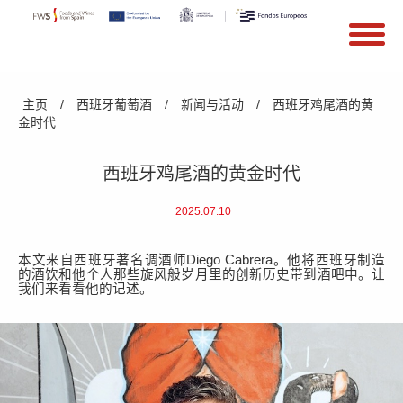
搜索
Search form
Skip to main content
You are here
主页
/
西班牙葡萄酒
/
新闻与活动
/
西班牙鸡尾酒的黄
金时代
西班牙鸡尾酒的黄金时代
2025.07.10
本文来自西班牙著名调酒师
Diego Cabrera。
他
将西班牙制造
的
酒
饮和他个人那些旋风般岁月里的创新历史带到
酒吧中
。
让
我们来看看他的记述。