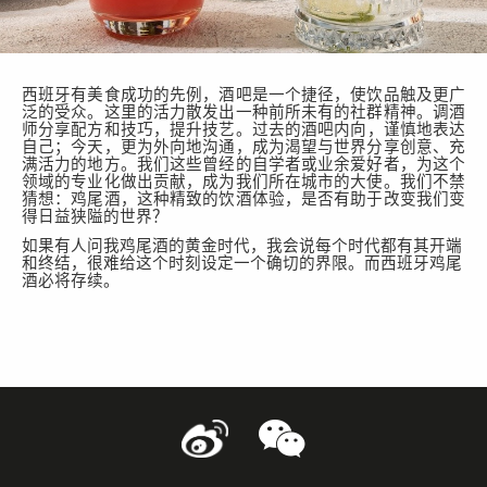
西班牙有美食
成功
的先例，
酒吧是
一个捷径，使饮品
触及
更广
泛的受众。这里的活力散发出一种前所未有的社群精神。调酒
师分享
配方
和技
巧
，
提升技艺
。过去
的
酒吧内向
，谨慎地表达
自己
；今天，
更为
外向地沟通，成为渴望与世界分享创
意、
充
满活力的地方。我们这些曾经的自学
者
或业余爱好者，为
这个
领域的
专业化做出贡献，成为我们
所在
城市的大使。我们
不禁
猜想
：鸡尾酒，这种精致的饮酒体验，是否有助于改变我们
变
得日益狭隘
的世界？
如果有人问我鸡尾酒的黄金时代，
我会说每个时代都有其开端
和终结，很难给这个时刻设定一个确切的界限。而
西班牙鸡尾
酒
必将存续
。