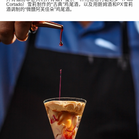
Cortado
）雪莉
制作
的
“古典”
鸡尾酒
，以及
用朗姆酒和
PX
雪莉
酒调制
的
“微醺阿芙佳朵”鸡尾酒
。