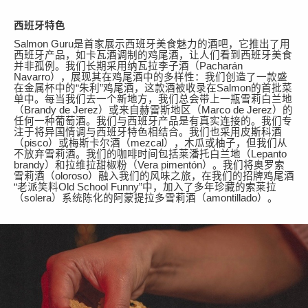
西班牙特色
Salmon Guru
是首家展示西班牙美食魅力的酒吧，它推出了用
西班牙产品，如卡瓦酒调制的鸡尾酒，让人们看到西班牙美食
并非孤例
。我们长期
采用纳瓦拉李子酒（
Pacharán
Navarro
）
，展
现
其在鸡尾酒中的多样性：我们创造了一款
盛
在
金属杯中
的
“
朱利
”鸡尾酒
，这款酒被收录在
Salmon的首批菜
单中。每当我们去一个新地方，我们总会带上一瓶
雪莉
白兰地
（
Brandy de Jerez
）
或来自赫雷斯地区
（
Marco de Jerez
）
的
任何一种葡萄酒。我们与西班牙产品
是有
真实
连接
的。我们专
注于将异国情调与
西班牙
特色相结合。我们
也采用皮斯科酒
（
pisco
）
或梅斯卡尔酒
（
mezcal
）
，木瓜或柚子，但我们从
不放弃雪莉酒。我们的咖啡时间包括莱潘托白兰地
（
Lepanto
brandy
）和拉维拉甜椒粉（
Vera pimentón
）。我们将奥罗索
雪莉酒（
oloroso
）融入我们的风味之旅，在我们的招牌鸡尾酒
“老派笑料
Old School Funny
”中，加入了多年珍藏的索莱拉
（
solera
）系统陈化的阿蒙提拉多雪莉酒（
amontillado
）。