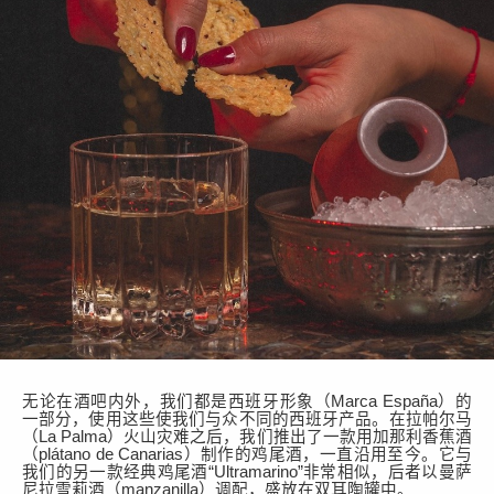
无论在酒吧内外，我们都是西班牙形象（
Marca España
）
的
一部分，使用这些使我们与众不同的
西班牙
产品。在拉帕尔马
（
La Palma
）
火山灾难之后，我们推出了一款用加那利香蕉酒
（
plátano de Canarias
）
制作的鸡尾酒，
一直沿用至今
。
它
与
我们的另一款经典鸡尾酒
“
Ultramarino
”
非常相似，后者
以曼
萨
尼拉雪莉酒
（
manzanilla
）调配
，
盛放在
双耳
陶罐中
。