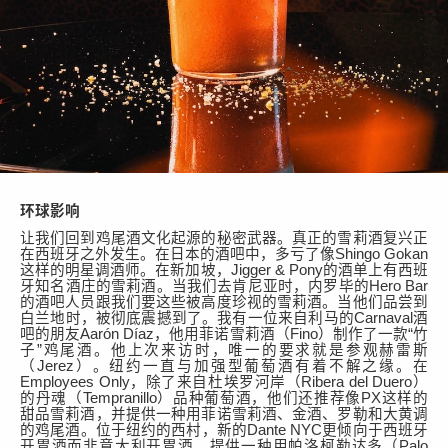
环球影响
让我们回到鸡尾酒文化起源的秘密武器。真正的雪莉酒复兴正
在西班牙之外发生。在日本的酒吧中，多亏了像
Shingo Gokan
这样的明星调酒师。在新加坡，Jigger & Pony的
酒
单上有
西班
牙知名酒庄的雪莉酒
。当我们去肯尼亚时，内罗毕的
Hero Bar
的酒吧人员跟
我们
要
这些
被
高度珍视的
雪莉
酒。当他们品尝
到
白兰地时，被彻底震撼
到
了。我
有一位
来自利马
的
Carnaval
酒
吧
的朋友
Aarón Díaz
，他
用
菲诺雪莉酒（
Fino
）
制作了一款
“
竹
子
”
鸡尾酒。他上次来访时，唯一的要求就是参观赫雷斯
（
Jerez）
。
纽约一直与加强型葡萄酒有着不解之缘。在
Employees Only，除了来自杜埃罗
河岸（
Ribera del Duero
）
的丹魂
（
Tempranillo
）品种
葡萄酒，他们还推荐像
PX这样的
甜
品雪莉
酒，并提供一种
用
菲诺雪莉酒、
金
酒、罗勒和大黄
调
的鸡尾酒
。位于
纽约的
西村
，
新
的
Dante NYC更倾向于西班牙
开胃酒而非意大利开胃酒，提供一种用
帕洛柯勒达多（
Palo