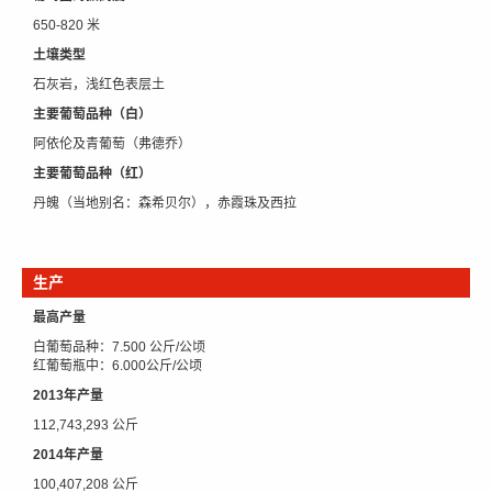
650-820 米
土壤类型
石灰岩，浅红色表层土
主要葡萄品种（白）
阿依伦及青葡萄（弗德乔）
主要葡萄品种（红）
丹魄（当地别名：森希贝尔），赤霞珠及西拉
生产
最高产量
白葡萄品种：7.500 公斤/公顷
红葡萄瓶中：6.000公斤/公顷
2013年产量
112,743,293 公斤
2014年产量
100,407,208 公斤