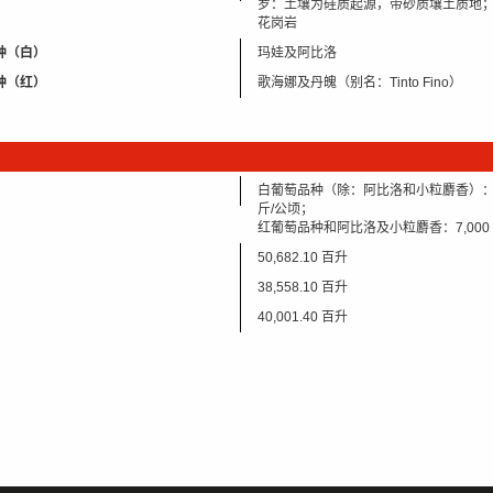
罗：土壤为硅质起源，带砂质壤土质地
花岗岩
种（白）
玛娃及阿比洛
种（红）
歌海娜及丹魄（别名：Tinto Fino）
白葡萄品种（除：阿比洛和小粒麝香）：8,
斤/公顷；
红葡萄品种和阿比洛及小粒麝香：7,000
50,682.10 百升
38,558.10 百升
40,001.40 百升