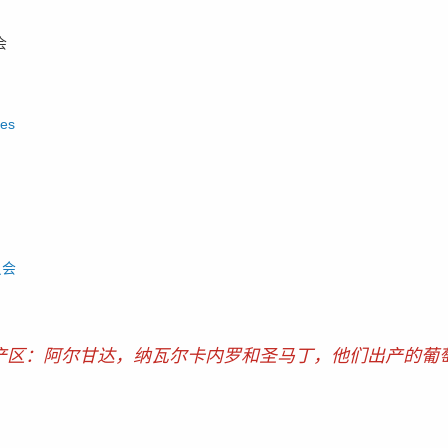
会
.es
员会
产区：阿尔甘达，纳瓦尔卡内罗和圣马丁，他们出产的葡