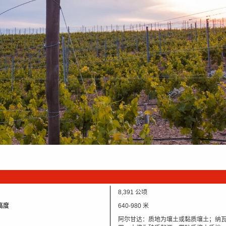
8,391 公顷
高度
640-980 米
阿尔甘达：质地为壤土或黏质壤土；纳