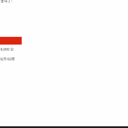
；圣马丁：
000 公
 公斤/公顷