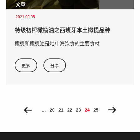
文章
2021.09.05
特级初榨橄榄油之西班牙本土橄榄品种
橄榄和橄榄油是地中海饮食的主要食材
更多
分享
PAGES
…
20
21
22
23
24
25