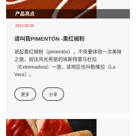
产品亮点
2021.09.30
请叫我PIMENTÓN -熏红椒粉
说起熏红椒粉（pimentón），不免要体验一次美味
之旅，前往风光秀丽的埃斯特雷马杜拉
（Extremadura）一游，该地区也叫勒维拉（La
Vera）。
更多
分享