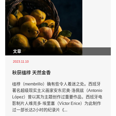
文章
2023.11.10
秋获榲桲 天然金香
榲桲（membrillo）确有些令人着迷之处。西班牙
著名超级现实主义画家安东尼奥·洛佩兹（Antonio
López）曾以其为主题创作过重要作品，西班牙电
影制片人维克多·埃里塞（Víctor Erice）为此制作
过一部长达2小时的纪录片《...